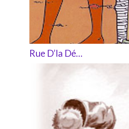
Rue D’la Dé…