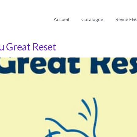
Accueil
Catalogue
Revue E&
au Great Reset