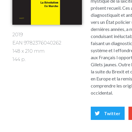
mystique de la laïci
présent recueil. Ces 
diagnostiquait et ant
vers un État policie
dernières années, a m
2019
conduisant inéluctab
EAN 9782376040262
faisant un diagnostic
système et l effondre
148 x 210 mm
aux Français l opport
144 p.
Gilets jaunes. Outre 
la suite du Brexit et
en Europe et la remi
comprendre les origi
occidental.
Twitter