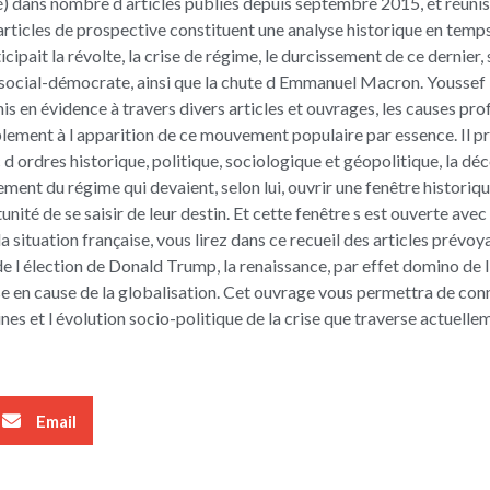
té) dans nombre d articles publiés depuis septembre 2015, et réunis
articles de prospective constituent une analyse historique en temps
icipait la révolte, la crise de régime, le durcissement de ce dernier,
r social-démocrate, ainsi que la chute d Emmanuel Macron. Youssef 
is en évidence à travers divers articles et ouvrages, les causes pr
lement à l apparition de ce mouvement populaire par essence. Il pr
 d ordres historique, politique, sociologique et géopolitique, la d
ment du régime qui devaient, selon lui, ouvrir une fenêtre historique
unité de se saisir de leur destin. Et cette fenêtre s est ouverte avec
la situation française, vous lirez dans ce recueil des articles prévo
 de l élection de Donald Trump, la renaissance, par effet domino de l
se en cause de la globalisation. Cet ouvrage vous permettra de conn
nes et l évolution socio-politique de la crise que traverse actuell
Email