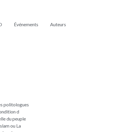
O
Événements
Auteurs
des politologues
condition d
elle du peuple
Islam ou La