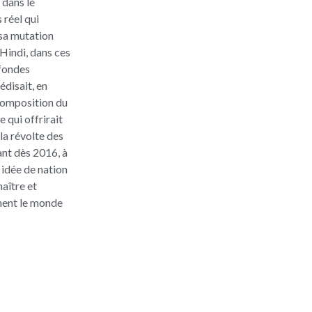
 dans le
 réel qui
 sa mutation
Hindi, dans ces
ofondes
édisait, en
écomposition du
 qui offrirait
 la révolte des
yant dès 2016, à
 idée de nation
aître et
ement le monde