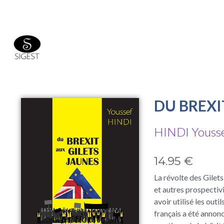
DU BREXI
HINDI Youss
14.95 €
La révolte des Gilets
et autres prospectivi
avoir utilisé les out
français a été annon