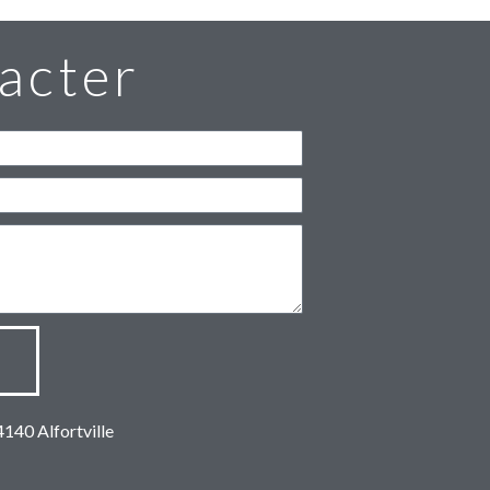
acter
94140 Alfortville