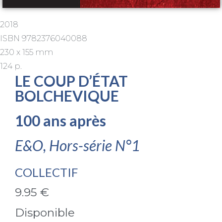
2018
ISBN 9782376040088
230 x 155 mm
124 p.
LE COUP D’ÉTAT
BOLCHEVIQUE
100 ans après
E&O, Hors-série N°1
COLLECTIF
9.95 €
Disponible