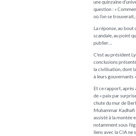
une quinzaine d’unive
question : « Comment
où l’on se trouverait,
La réponse, au bout d
scandale, au point qu
publier…
C’est au président L
conclusions présenté
la civilisation, don
à leurs gouvernants »
Et ce rapport, après 
de « paix par surpris
chute du mur de Berl
Muhammar Kadhafi et 
assisté à la montée 
notamment sous l’ég
liens avec la CIA ne 