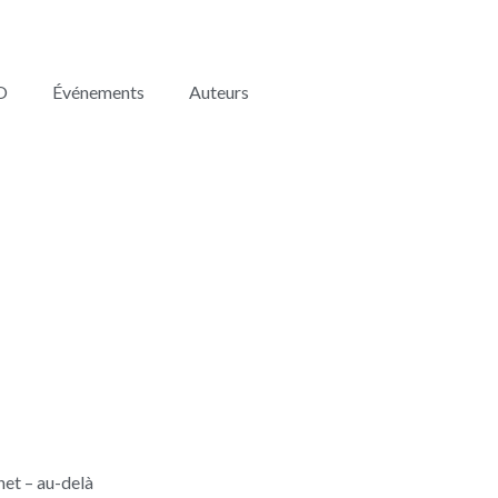
O
Événements
Auteurs
chet – au-delà