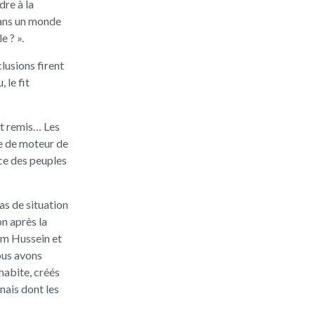
dre à la
dans un monde
e ? ».
lusions firent
 le fit
ut remis… Les
ée de moteur de
nce des peuples
cas de situation
on après la
dam Hussein et
ous avons
habite, créés
nais dont les