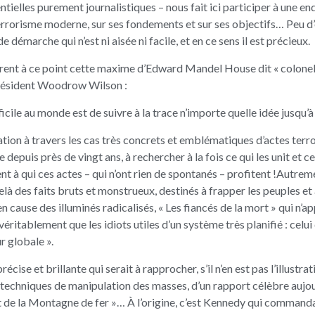
ielles purement journalistiques – nous fait ici participer à une e
terrorisme moderne, sur ses fondements et sur ses objectifs… Peu 
 démarche qui n’est ni aisée ni facile, et en ce sens il est précieux.
trent à ce point cette maxime d’Edward Mandel House dit « colone
résident Woodrow Wilson :
ficile au monde est de suivre à la trace n’importe quelle idée jusqu’à
tation à travers les cas très concrets et emblématiques d’actes terro
depuis près de vingt ans, à rechercher à la fois ce qui les unit et ce
t à qui ces actes – qui n’ont rien de spontanés – profitent !Autreme
-delà des faits bruts et monstrueux, destinés à frapper les peuples et
en cause des illuminés radicalisés, « Les fiancés de la mort » qui n’a
véritablement que les idiots utiles d’un système très planifié : celui 
ur globale ».
ise et brillante qui serait à rapprocher, s’il n’en est pas l’illustra
x techniques de manipulation des masses, d’un rapport célèbre aujo
t de la Montagne de fer »… À l’origine, c’est Kennedy qui command