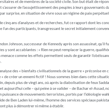
rsitaires et de membres de la société civile. Son but était de répon
 s’assurer de l’assujettissement des peuples à leurs gouvernants 
 par surprise, en situation de vivre sous un régime de paix perpétuell
e cinq ans d’analyses et de recherches, fut ce rapport dont les conc
e l’un des participants, transgressant le secret initialement convenu,
yndon Johnson, successeur de Kennedy après son assassinat, qu’il f
es y sont accablantes : « Rien ne peut remplacer la guerre, qualifi
t la menace comme les effets permettent seuls de garantir l’obéissa
.
analyse des « bienfaits civilisationnels de la guerre » préconise en 
e » de créer un ennemi fictif ! Nous sommes bien dans cette situati
in, depuis plus de vingt ans, où après la diabolisation de feux Sad
aujourd’hui celle – qui peine à se valider – de Bachar el-Assad, n
en puissance de mouvements terroristes, portés par l’idéologie wah
ide de Ben Laden lui-même, l’homme des services spéciaux pakista
sont plus à démontrer ni même à établir.