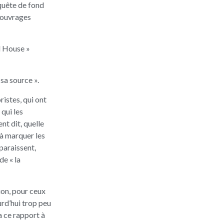
nquête de fond
d’ouvrages
l House »
 sa source ».
ristes, qui ont
 qui les
nt dit, quelle
 à marquer les
pparaissent,
de « la
tion, pour ceux
urd’hui trop peu
a ce rapport à