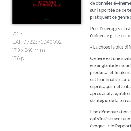
de données événement
sur la portée de ce 
pratiquent ce genre de
Peu d’ouvrages illus
2017
éminence grise du p
EAN 9782376040002
« La chose la plus dif
170 x 240 mm
Ce livre est une invi
176 p.
ensanglanté le monde 
produit… et finalemen
est leur finalité, au
esprits, qui mettent 
après analyse, n’être 
stratégie de la terre
Une démonstration préc
qui s’intéressent au
évoqué : « le Rappor