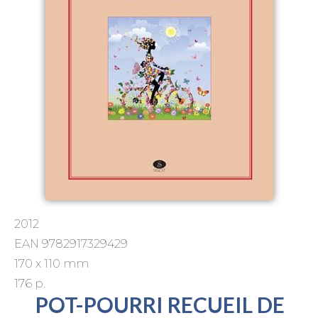
2012
EAN 9782917329429
170 x 110 mm
176 p.
POT-POURRI RECUEIL DE